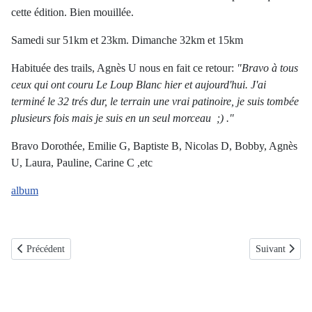
cette édition. Bien mouillée.
Samedi sur 51km et 23km. Dimanche 32km et 15km
Habituée des trails, Agnès U nous en fait ce retour:
"Bravo à tous
ceux qui ont couru Le Loup Blanc hier et aujourd'hui. J'ai
terminé le 32 trés dur, le terrain une vrai patinoire, je suis tombée
plusieurs fois mais je suis en un seul morceau ;) ."
Bravo Dorothée, Emilie G, Baptiste B, Nicolas D, Bobby, Agnès
U, Laura, Pauline, Carine C ,etc
album
Article précédent : 2024-12-15: Sortie du Père-Noël, 20ans déjà
Article suivan
Précédent
Suivant