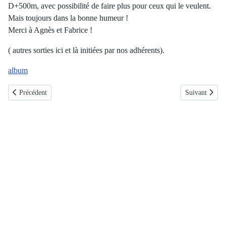
D+500m, avec possibilité de faire plus pour ceux qui le veulent.
Mais toujours dans la bonne humeur !
Merci à Agnès et Fabrice !
( autres sorties ici et là initiées par nos adhérents).
album
Article précédent : 2025-04-27: Marathon de Madrid
Article suiva
Précédent
Suivant