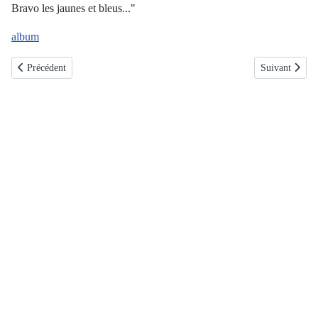
Bravo les jaunes et bleus..."
album
Article précédent : 2025-12-21: l'Em-bûche de Noël, Nieul
Article suivan
Précédent
Suivant