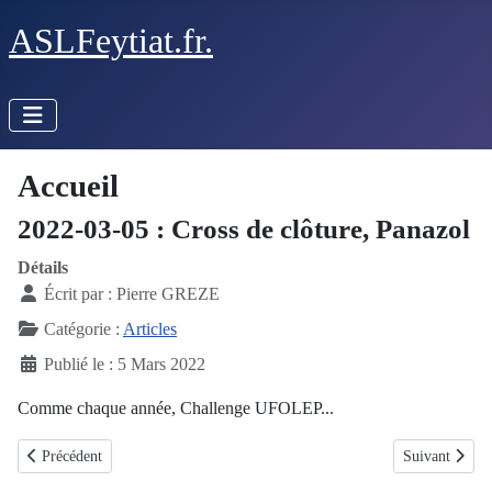
ASLFeytiat.fr.
Accueil
2022-03-05 : Cross de clôture, Panazol
Détails
Écrit par :
Pierre GREZE
Catégorie :
Articles
Publié le : 5 Mars 2022
Comme chaque année, Challenge UFOLEP...
Article précédent : 2022-03-06 : Uni’vert Trail 87
Article suivan
Précédent
Suivant