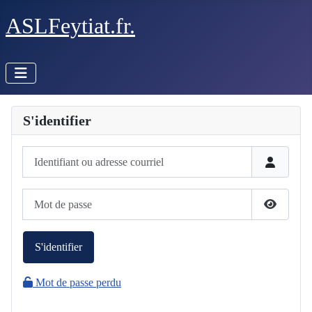
ASLFeytiat.fr.
S'identifier
Identifiant ou adresse courriel
Mot de passe
Afficher 
S'identifier
Mot de passe perdu