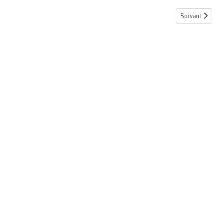
Article suivan
Suivant